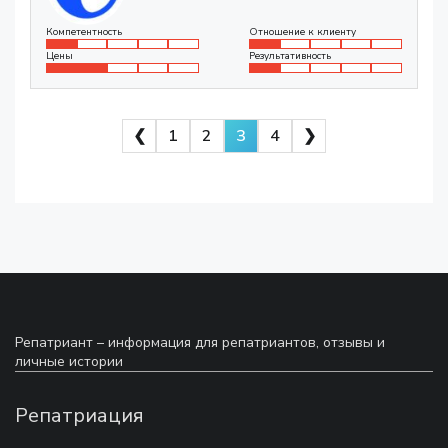
Компетентность
Отношение к клиенту
Цены
Результативность
❮
1
2
3
4
❯
Навигация
по
компаниям
Репатриант – информация для репатриантов, отзывы и
личные истории
Репатриация