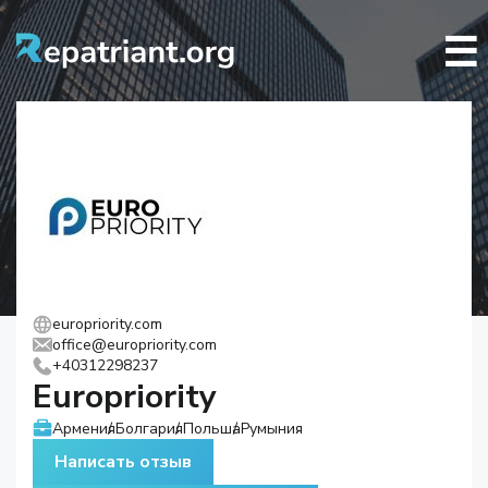
☰
europriority.com
office@europriority.com
+40312298237
Europriority
Армения
Болгария
Польша
Румыния
Написать отзыв