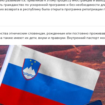
ивно развивается, привлекая к этому процессу иностранцев и вых
ь гражданство по ускоренной программе и без необходимости дл
 их возврата в республику была открыта программа репатриации п
ства этническим словенцам, рожденным или постоянно проживав
 также имеют их дети, внуки и правнуки. Внутренний паспорт мо