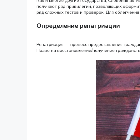
Как и многие другие государства, Словения акт
получают ряд привилегий, позволяющих оформит
ряд сложных тестов и проверок. Для облегчения
Определение репатриации
Репатриация — процесс предоставления граждан
Право на восстановление/получение гражданства