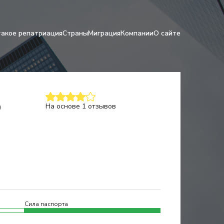
такое репатриация
Страны
Миграция
Компании
О сайте
ю
На основе 1 отзывов
Сила паспорта