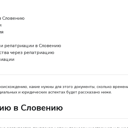
в Словению
и
ия
ри репатриации в Словению
ства через репатриацию
риации
роисхождению, какие нужны для этого документы, сколько времен
оциальных и юридических аспектах будет рассказано ниже.
цию в Словению