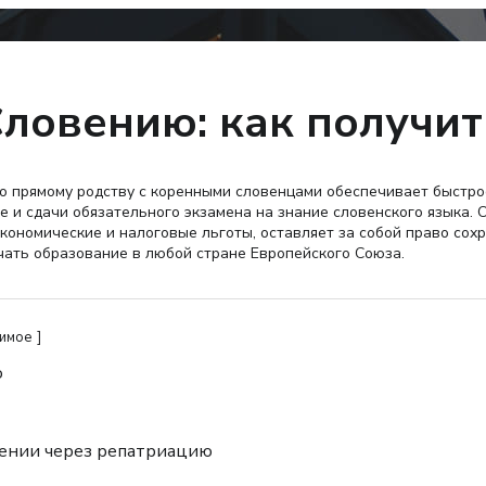
Словению: как получи
о прямому родству с коренными словенцами обеспечивает быстрое
 и сдачи обязательного экзамена на знание словенского языка. 
ономические и налоговые льготы, оставляет за собой право сох
чать образование в любой стране Европейского Союза.
жимое
ю
вении через репатриацию