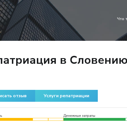
Что 
патриация в Словени
исать отзыв
Услуги репатриации
ь
Денежные затраты