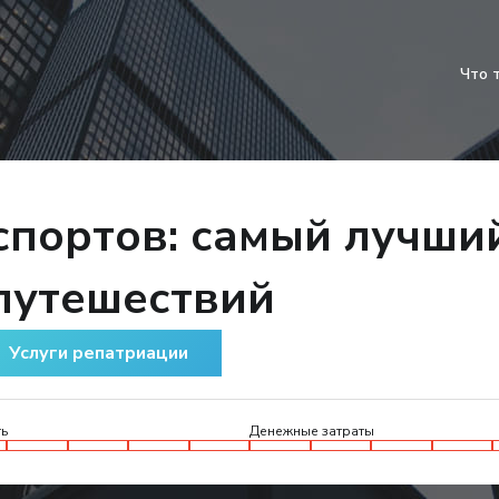
Что 
спортов: самый лучши
путешествий
Услуги репатриации
ь
Денежные затраты