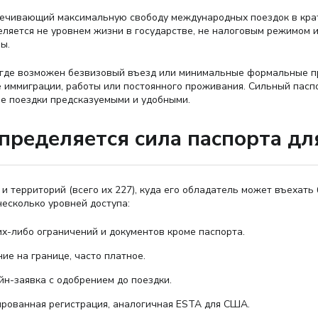
спечивающий максимальную свободу международных поездок в кр
еляется не уровнем жизни в государстве, не налоговым режимом 
ы.
где возможен безвизовый въезд или минимальные формальные пр
не иммиграции, работы или постоянного проживания. Сильный пас
е поездки предсказуемыми и удобными.
пределяется сила паспорта дл
 и территорий (всего их 227), куда его обладатель может въехат
несколько уровней доступа:
х-либо ограничений и документов кроме паспорта.
е на границе, часто платное.
йн-заявка с одобрением до поездки.
рованная регистрация, аналогичная ESTA для США.