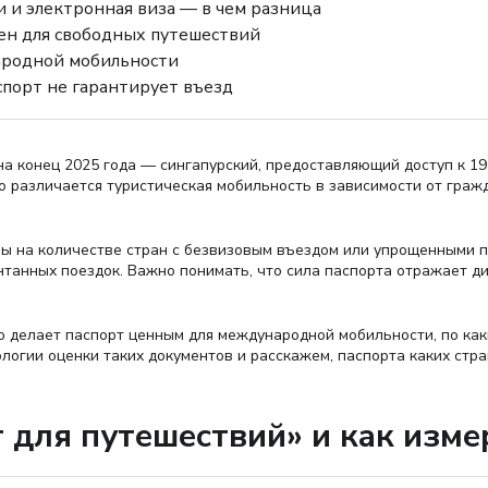
 и электронная виза — в чем разница
ен для свободных путешествий
народной мобильности
спорт не гарантирует въезд
на конец 2025 года — сингапурский, предоставляющий доступ к 1
о различается туристическая мобильность в зависимости от гражд
аны на количестве стран с безвизовым въездом или упрощенными 
танных поездок. Важно понимать, что сила паспорта отражает ди
о делает паспорт ценным для международной мобильности, по ка
логии оценки таких документов и расскажем, паспорта каких стра
 для путешествий» и как изме