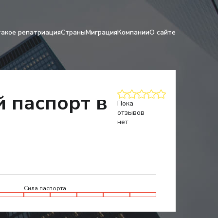
такое репатриация
Страны
Миграция
Компании
О сайте
й паспорт в
Пока
отзывов
нет
Сила паспорта